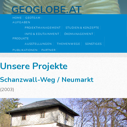
GEOGLOBE.AT
HOME
GEOTEAM
AUFGABEN
PROJEKTMANAGEMENT
STUDIEN & KONZEPTE
INFO & EDUTAINMENT
ÖKOMANAGEMENT
PRODUKTE
AUSSTELLUNGEN
THEMENWEGE
SONSTIGES
PUBLIKATIONEN
PARTNER
Unsere Projekte
Schanzwall-Weg / Neumarkt
(2003)