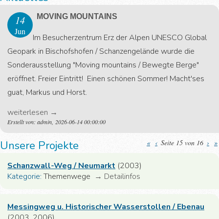
MOVING MOUNTAINS
14
Jun
Im Besucherzentrum Erz der Alpen UNESCO Global
Geopark in Bischofshofen / Schanzengelände wurde die
Sonderausstellung "Moving mountains / Bewegte Berge"
eröffnet. Freier Eintritt! Einen schönen Sommer! Macht'ses
guat, Markus und Horst.
weiterlesen
→
Erstellt von: admin, 2026-06-14 00:00:00
Unsere Projekte
«
‹
Seite 15 von 16
›
»
Schanzwall-Weg / Neumarkt
(2003)
Kategorie:
Themenwege
→
Detailinfos
Messingweg u. Historischer Wasserstollen / Ebenau
(2003, 2006)